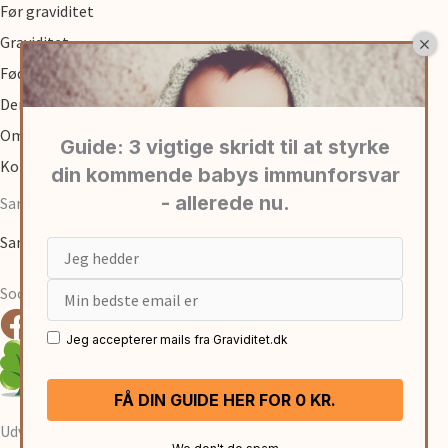
Før graviditet
Graviditet
Fødsel
Den første tid med baby
Om
Kontakt
Samarbejde
Samarbejde med graviditet.dk
Email
Social
Jeg accepterer mails fra Graviditet.dk
Udviklet af:
René Sejling