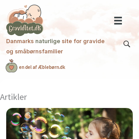
Gå
til
indholdet
Danmarks
naturlige
site for gravide
og småbørnsfamilier
en del af Æblebørn.dk
Artikler