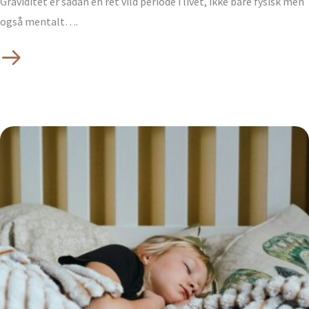
Graviditet er sådan en ret vild periode i livet, ikke bare fysisk men
også mentalt….