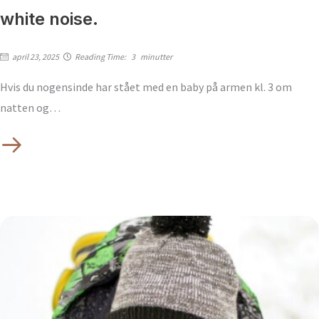
white noise.
april 23, 2025
Reading Time:
3
minutter
Hvis du nogensinde har stået med en baby på armen kl. 3 om
natten og…