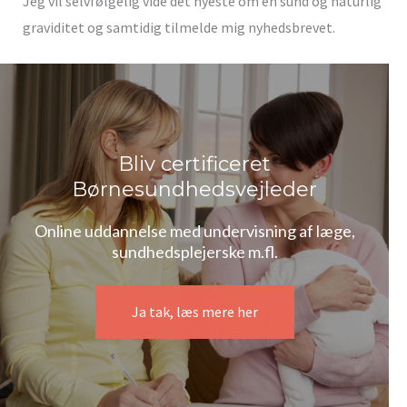
Jeg vil selvfølgelig vide det nyeste om en sund og naturlig
graviditet og samtidig tilmelde mig nyhedsbrevet.
Bliv certificeret
Børnesundhedsvejleder
Online uddannelse med undervisning af læge,
sundhedsplejerske m.fl.
Ja tak, læs mere her