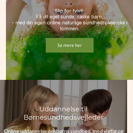
Slip for tvivl!
Få dit eget sunde, raske barn.
- med din egen online naturlige sundhedsplejerske i
lommen.
Se mere her
Uddannelse til
Børnesundhedsvejleder
Online uddannelse om børns sundhed, med vigtig og