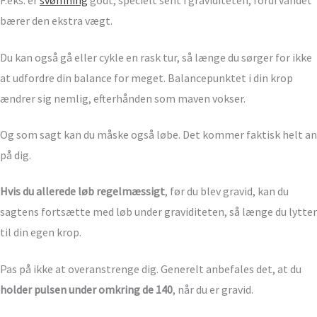
F.eks. er
svømning
godt, specielt sent i graviditeten, fordi vandet
bærer den ekstra vægt.
Du kan også gå eller cykle en rask tur, så længe du sørger for ikke
at udfordre din balance for meget. Balancepunktet i din krop
ændrer sig nemlig, efterhånden som maven vokser.
Og som sagt kan du måske også løbe. Det kommer faktisk helt an
på dig.
Hvis du allerede løb regelmæssigt
, før du blev gravid, kan du
sagtens fortsætte med løb under graviditeten, så længe du lytter
til din egen krop.
Pas på ikke at overanstrenge dig. Generelt anbefales det, at du
holder pulsen under omkring de 140
, når du er gravid.