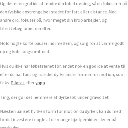
Og det er en god ide at ændre din løbetræning, så du fokuserer på
den fysiske anstrengelse i stedet for fart eller distance. Med
andre ord, fokuser på, hvor meget din krop arbejder, og
tilrettelæg løbet derefter.
Hold nogle korte pauser ind imellem, og sørg for at varme godt
op og køle langsomt ned.
Hvis du ikke har løbetrænet før, er det nok en god ide at vente til
efter du har født og i stedet dyrke andre former for motion, som
f.eks.
Pilates
eller
yoga
.
Ting, der gør det nemmere at dyrke løb under graviditet
Næsten uanset hvilken form for motion du dyrker, kan du med
fordel investere i nogle af de mange hjælpemidler, der er på
markedet.