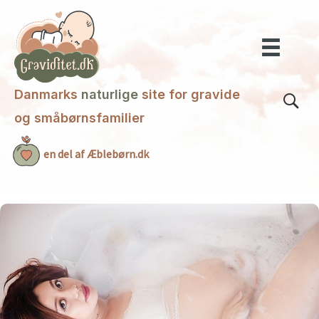
Gå
til
indholdet
Danmarks
naturlige
site for gravide
og småbørnsfamilier
en del af Æblebørn.dk