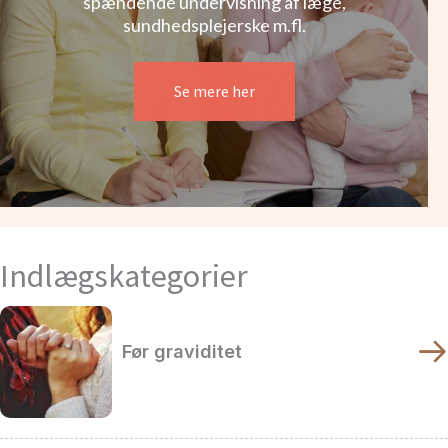
spændende undervisning af læge,
sundhedsplejerske m.fl.
Se mere her
Indlægskategorier
Før graviditet