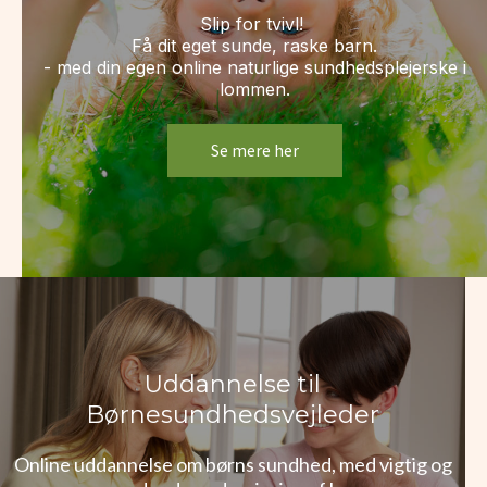
Slip for tvivl!
Få dit eget sunde, raske barn.
- med din egen online naturlige sundhedsplejerske i
lommen.
Se mere her
Uddannelse til
Børnesundhedsvejleder
Online uddannelse om børns sundhed, med vigtig og