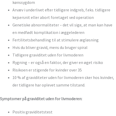
kønssygdom
Arvæv i underlivet efter tidligere indgreb, f.eks. tidligere
kejsersnit eller abort foretaget ved operation
Genetiske abnormaliteter – det vil sige, at man kan have
en medfødt komplikation i æggelederen
Fertilitetsbehandling til at stimulere ægløsning
Hvis du bliver gravid, mens du bruger spiral
Tidligere graviditet uden for livmoderen
Rygning – er også en faktor, der giver en øget risiko
Risikoen er stigende for kvinder over 35
10 % af graviditeter uden for livmoderen sker hos kvinder,
der tidligere har oplevet samme tilstand.
Symptomer på graviditet uden for livmoderen:
Positiv graviditetstest