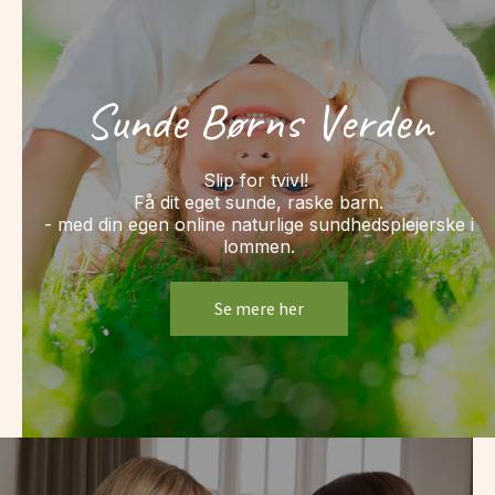
Sunde Børns Verden
Slip for tvivl!
Få dit eget sunde, raske barn.
- med din egen online naturlige sundhedsplejerske i
lommen.
Se mere her