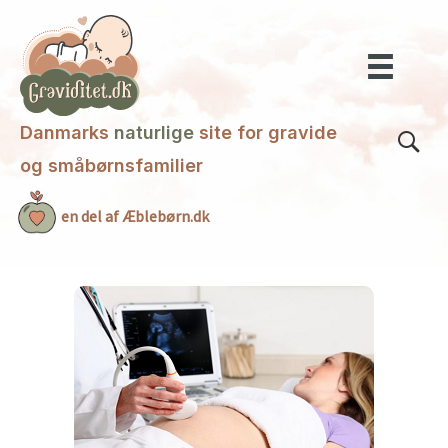
Gå
til
indholdet
Danmarks
naturlige
site for gravide
og småbørnsfamilier
en del af Æblebørn.dk