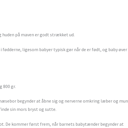
og huden på maven er godt strækket ud.
i fødderne, ligesom babyer typisk gør når de er født, og baby øver
 800 gr.
ys næsebor begynder at åbne sig og nerverne omkring læber og mu
finde sin mors bryst og sutte.
kabt. De kommer først frem, når barnets babytænder begynder at