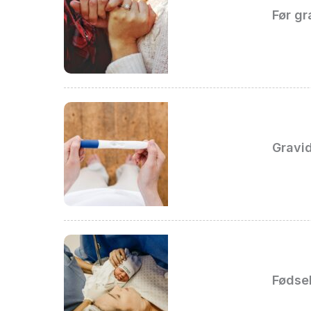
Før gr
Gravid
Fødse