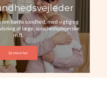
ndhedsvejleder
 om børns sundhed, med vigtig og
sning af læge, sundhedsplejerske
m.fl.
Se mere her