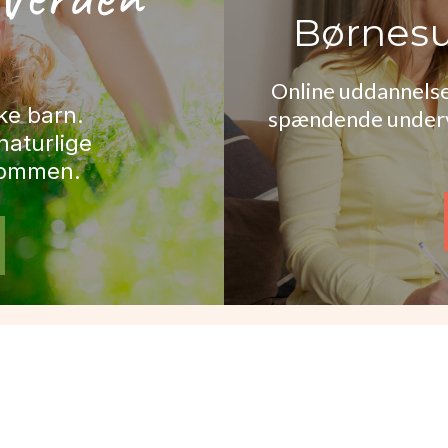
Børnesu
Online uddannelse
ke barn.
spændende undervi
naturlige
lommen.