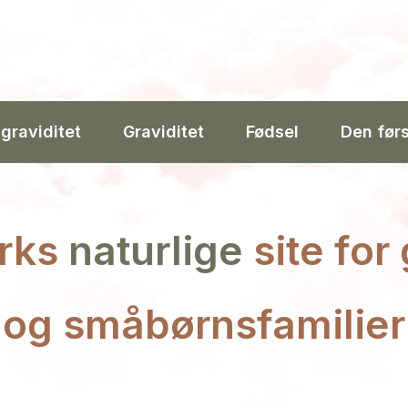
 graviditet
Graviditet
Fødsel
Den før
rks
naturlige
site for
og småbørnsfamilier