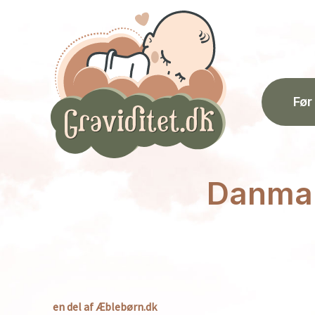
Gå
til
indholdet
Før
Danma
en del af Æblebørn.dk