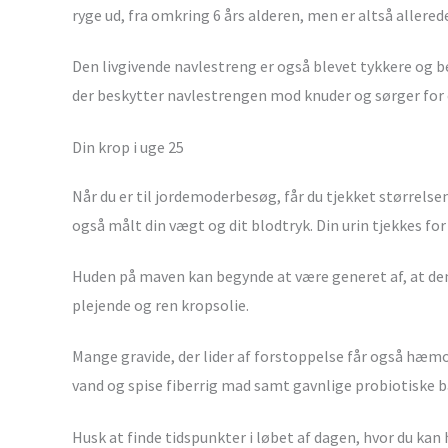
ryge ud, fra omkring 6 års alderen, men er altså allered
Den livgivende navlestreng er også blevet tykkere og bes
der beskytter navlestrengen mod knuder og sørger for
Din krop i uge 25
Når du er til jordemoderbesøg, får du tjekket størrelsen
også målt din vægt og dit blodtryk. Din urin tjekkes for
Huden på maven kan begynde at være generet af, at de
plejende og ren kropsolie.
Mange gravide, der lider af forstoppelse får også hæmo
vand og spise fiberrig mad samt gavnlige probiotiske b
Husk at finde tidspunkter i løbet af dagen, hvor du kan h