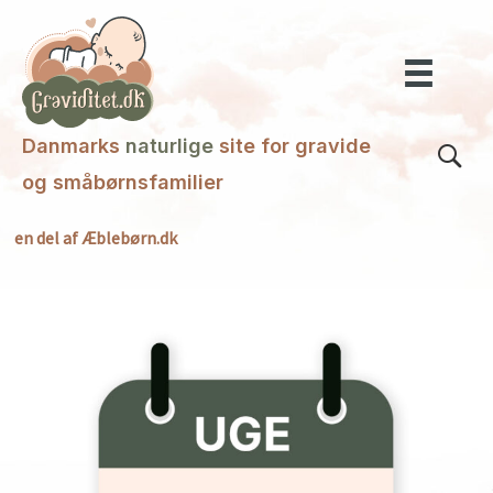
Gå
til
indholdet
Danmarks
naturlige
site for gravide
og småbørnsfamilier
en del af Æblebørn.dk