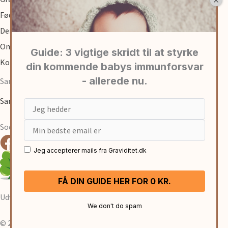
Fødsel
Den første tid med baby
Om
Kontakt
Samarbejde
Samarbejde med graviditet.dk
Email
Social
Jeg accepterer mails fra Graviditet.dk
Udviklet af:
René Sejling
We don't do spam
© 2026 Graviditet.
Cookies- & Privatlivspolitk