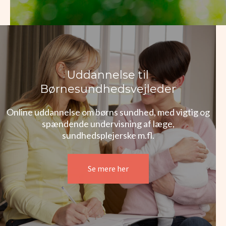
Uddannelse til
Børnesundhedsvejleder
Online uddannelse om børns sundhed, med vigtig og
spændende undervisning af læge,
sundhedsplejerske m.fl.
Se mere her