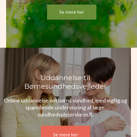
Se mere her
Uddannelse til
Børnesundhedsvejleder
Online uddannelse om børns sundhed, med vigtig og
spændende undervisning af læge,
sundhedsplejerske m.fl.
Se mere her