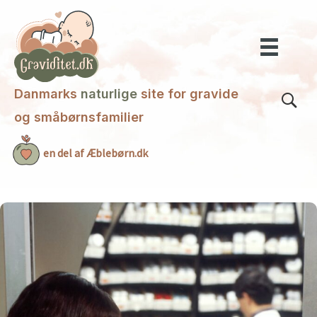
Gå
til
indholdet
Danmarks
naturlige
site for gravide
og småbørnsfamilier
en del af Æblebørn.dk