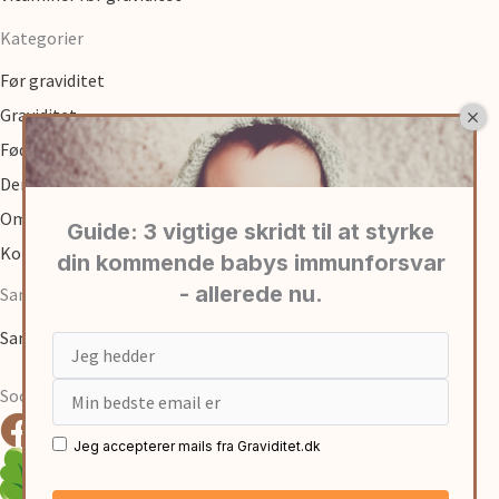
Kategorier
Før graviditet
Graviditet
Fødsel
Den første tid med baby
Om
Kontakt
Samarbejde
Samarbejde med graviditet.dk
Email
Social
Jeg accepterer mails fra Graviditet.dk