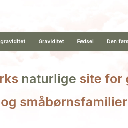
 graviditet
Graviditet
Fødsel
Den før
rks
naturlige
site for
og småbørnsfamilier