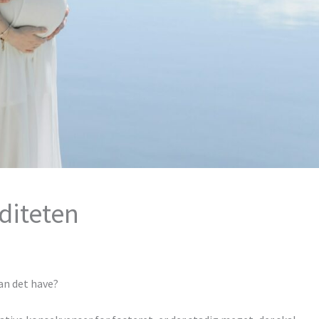
diteten
an det have?