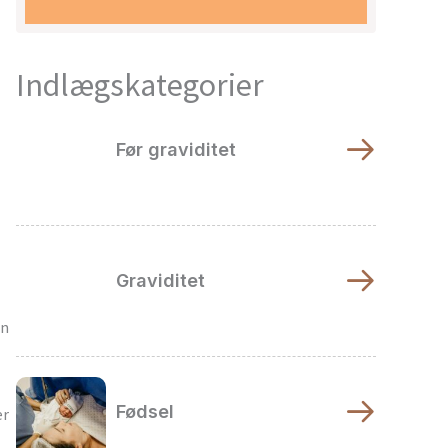
Indlægskategorier
Før graviditet
Graviditet
en
Fødsel
er