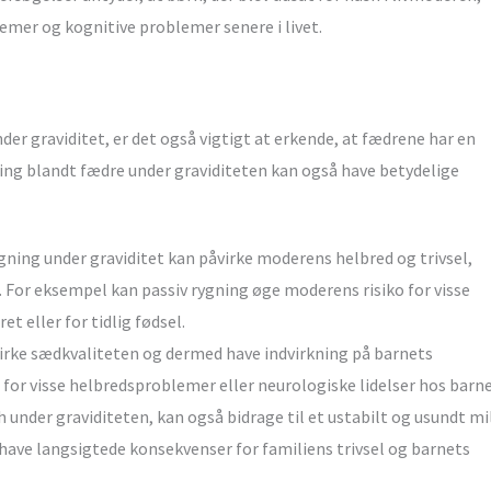
lemer og kognitive problemer senere i livet.
r graviditet, er det også vigtigt at erkende, at fædrene har en
gning blandt fædre under graviditeten kan også have betydelige
ning under graviditet kan påvirke moderens helbred og trivsel,
g. For eksempel kan passiv rygning øge moderens risiko for visse
 eller for tidlig fødsel.
rke sædkvaliteten og dermed have indvirkning på barnets
 for visse helbredsproblemer eller neurologiske lidelser hos barne
 under graviditeten, kan også bidrage til et ustabilt og usundt mi
ave langsigtede konsekvenser for familiens trivsel og barnets