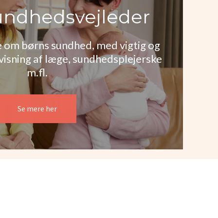
ndhedsvejleder
 om børns sundhed, med vigtig og
sning af læge, sundhedsplejerske
m.fl.
Se mere her