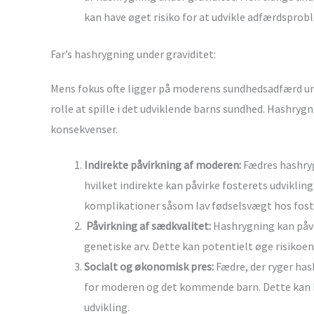
kan have øget risiko for at udvikle adfærdsprob
Far’s hashrygning under graviditet:
Mens fokus ofte ligger på moderens sundhedsadfærd unde
rolle at spille i det udviklende barns sundhed. Hashry
konsekvenser.
Indirekte påvirkning af moderen:
Fædres hashryg
hvilket indirekte kan påvirke fosterets udviklin
komplikationer såsom lav fødselsvægt hos fostret
Påvirkning af sædkvalitet:
Hashrygning kan påvi
genetiske arv. Dette kan potentielt øge risikoen
Socialt og økonomisk pres:
Fædre, der ryger hash
for moderen og det kommende barn. Dette kan h
udvikling.