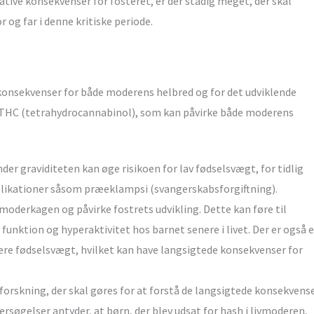
tive konsekvenser for fosteret, er der stadig meget, der skal
 og far i denne kritiske periode.
 konsekvenser for både moderens helbred og for det udviklende
r THC (tetrahydrocannabinol), som kan påvirke både moderens
er graviditeten kan øge risikoen for lav fødselsvægt, for tidlig
mplikationer såsom præeklampsi (svangerskabsforgiftning).
derkagen og påvirke fostrets udvikling. Dette kan føre til
unktion og hyperaktivitet hos barnet senere i livet. Der er også 
avere fødselsvægt, hvilket kan have langsigtede konsekvenser for
forskning, der skal gøres for at forstå de langsigtede konsekvens
ersøgelser antyder, at børn, der blev udsat for hash i livmoderen,