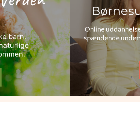
Børnesu
Online uddannelse
ke barn.
spændende undervi
naturlige
lommen.