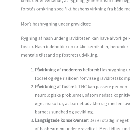
Mens det er velkendt, at rygning generelt kan have nega
forstås omkring specifikt hashens virkning fra både mor
Mor’s hashrygning under graviditet:
Rygning af hash under graviditeten kan have alvorlige
foster. Hash indeholder en række kemikalier, herunde
mentale tilstand og fostrets udvikling.
Påvirkning af moderens helbred:
Hashrygning und
fødsel og øge risikoen for visse graviditetsko
Påvirkning af fostret:
THC kan passere gennem mo
neurologiske problemer, såsom nedsat kognitiv f
øget risiko for, at barnet udvikler sig med en l
barnets sundhed og udvikling.
Langsigtede konsekvenser:
Der er stadig meget 
af hashrygning under graviditet. Men tidlige und