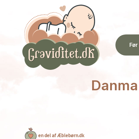
Gå
til
indholdet
Før
Danma
en del af Æblebørn.dk