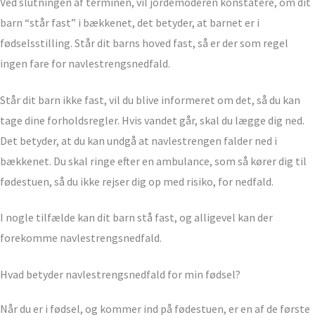
Ved slutningen af terminen, vil jordemoderen konstatere, om dit
barn “står fast” i bækkenet, det betyder, at barnet er i
fødselsstilling. Står dit barns hoved fast, så er der som regel
ingen fare for navlestrengsnedfald.
Står dit barn ikke fast, vil du blive informeret om det, så du kan
tage dine forholdsregler. Hvis vandet går, skal du lægge dig ned.
Det betyder, at du kan undgå at navlestrengen falder ned i
bækkenet. Du skal ringe efter en ambulance, som så kører dig til
fødestuen, så du ikke rejser dig op med risiko, for nedfald.
I nogle tilfælde kan dit barn stå fast, og alligevel kan der
forekomme navlestrengsnedfald.
Hvad betyder navlestrengsnedfald for min fødsel?
Når du er i fødsel, og kommer ind på fødestuen, er en af de første