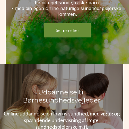
Få dit eget sunde, raske barn.
- med din egen online naturlige sundhedsplejerske i
lommen.
Se mere her
Uddannelse til
Børnesundhedsvejleder
Online uddannelse om børns sundhed, med vigtig og
spændende undervisning af læge,
sundhedsplejerske m.fl.