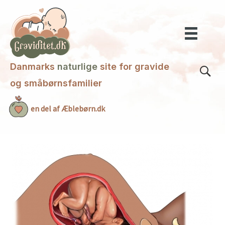
Gå
til
indholdet
Danmarks
naturlige
site for gravide
og småbørnsfamilier
en del af Æblebørn.dk