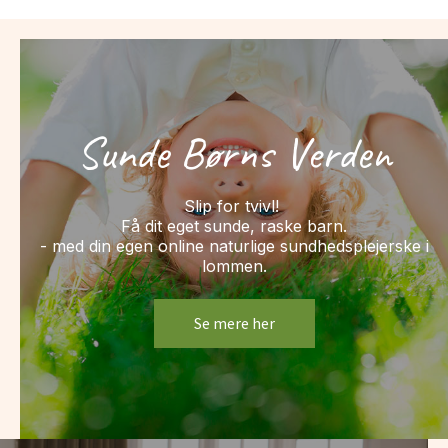
Sunde Børns Verden
Slip for tvivl!
Få dit eget sunde, raske barn.
- med din egen online naturlige sundhedsplejerske i
lommen.
Se mere her