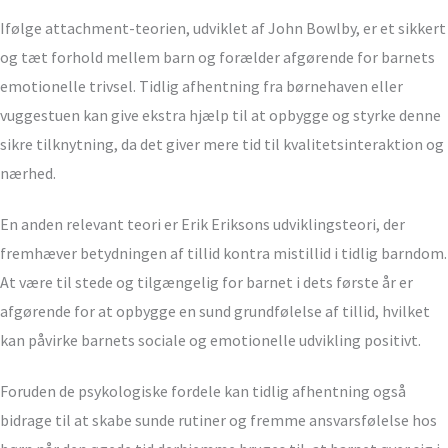
Ifølge attachment-teorien, udviklet af John Bowlby, er et sikkert
og tæt forhold mellem barn og forælder afgørende for barnets
emotionelle trivsel. Tidlig afhentning fra børnehaven eller
vuggestuen kan give ekstra hjælp til at opbygge og styrke denne
sikre tilknytning, da det giver mere tid til kvalitetsinteraktion og
nærhed.
En anden relevant teori er Erik Eriksons udviklingsteori, der
fremhæver betydningen af tillid kontra mistillid i tidlig barndom.
At være til stede og tilgængelig for barnet i dets første år er
afgørende for at opbygge en sund grundfølelse af tillid, hvilket
kan påvirke barnets sociale og emotionelle udvikling positivt.
Foruden de psykologiske fordele kan tidlig afhentning også
bidrage til at skabe sunde rutiner og fremme ansvarsfølelse hos