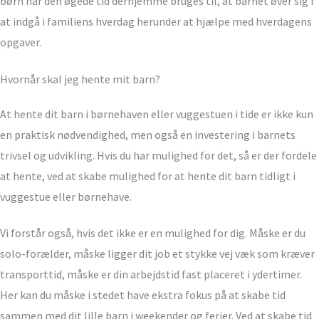
børn når den øgede tid derhjemme bruges til, at barnet øver sig i
at indgå i familiens hverdag herunder at hjælpe med hverdagens
opgaver.
Hvornår skal jeg hente mit barn?
At hente dit barn i børnehaven eller vuggestuen i tide er ikke kun
en praktisk nødvendighed, men også en investering i barnets
trivsel og udvikling. Hvis du har mulighed for det, så er der fordele
at hente, ved at skabe mulighed for at hente dit barn tidligt i
vuggestue eller børnehave.
Vi forstår også, hvis det ikke er en mulighed for dig. Måske er du
solo-forælder, måske ligger dit job et stykke vej væk som kræver
transporttid, måske er din arbejdstid fast placeret i ydertimer.
Her kan du måske i stedet have ekstra fokus på at skabe tid
sammen med dit lille barn i weekender og ferier.
Ved at skabe tid