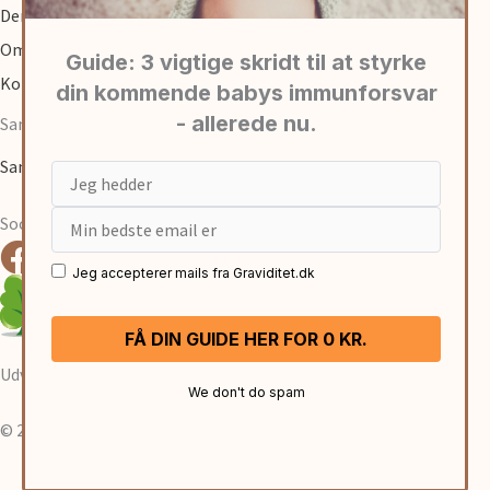
Den første tid med baby
Om
Kontakt
Samarbejde
Samarbejde med graviditet.dk
Email
Social
Jeg accepterer mails fra Graviditet.dk
Udviklet af:
René Sejling
We don't do spam
© 2026 Graviditet.
Cookies- & Privatlivspolitk