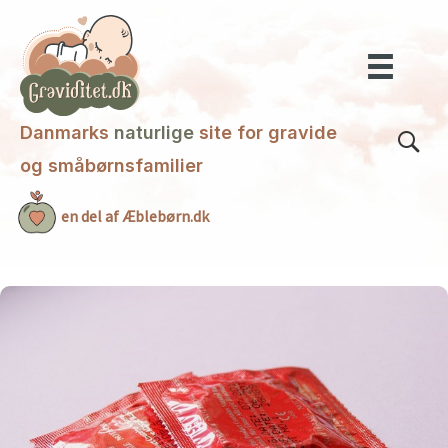
Gå
til
indholdet
Danmarks
naturlige
site for gravide
og småbørnsfamilier
en del af Æblebørn.dk