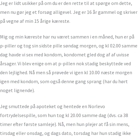
Jeg er lidt usikker på om du er den rette til at spørge om dette,
men nu gør jeg et forsøg alligevel. Jeg er 16 år gammel og skriver
på vegne af min 15 årige kæreste.
Mig og min kæreste har nu været sammen i en måned, hun er på
p-piller og tog sin sidste pille søndag morgen, og kl 02.00 samme
dag havde vi sex med kondom, kondomet gled dog af af uvisse
årsager. Vi blev enige om at p-pillen nok stadig beskyttede ved
den lejlighed. Nå men så prøvede vi igen kl 10.00 næste morgen
igen med kondom, som også denne gang sprang (har du hørt
noget lignende).
Jeg smuttede på apoteket og hentede en Norlevo
fortrydelsespille, som hun tog kl 20.00 samme dag (dvs. ca 38
timer efter første samleje). Nå, men hun plejer at få sin mens,
tirsdag eller onsdag, og dags dato, torsdag har hun stadig ikke