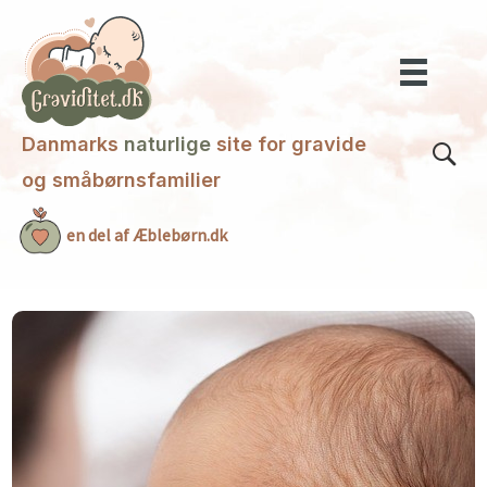
Gå
til
indholdet
Danmarks
naturlige
site for gravide
og småbørnsfamilier
en del af Æblebørn.dk