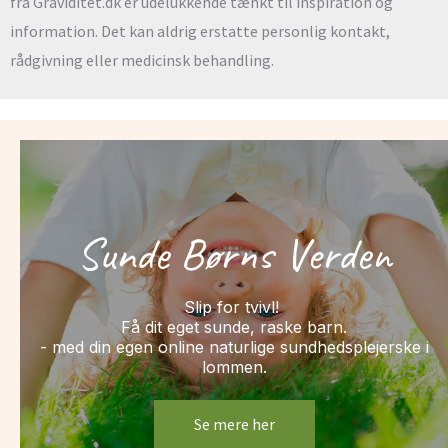
fra Graviditet.dk er udelukkende tænkt til inspiration og
information. Det kan aldrig erstatte personlig kontakt,
rådgivning eller medicinsk behandling.
Sunde Børns Verden
Slip for tvivl!
Få dit eget sunde, raske barn.
- med din egen online naturlige sundhedsplejerske i
lommen.
Se mere her