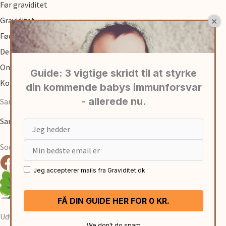
Før graviditet
Graviditet
Fødsel
Den første tid med baby
Om
Kontakt
Samarbejde
Samarbejde med graviditet.dk
Email
Social
Jeg accepterer mails fra Graviditet.dk
Udviklet af:
René Sejling
We don't do spam