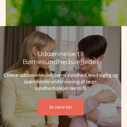
Uddannelse til
Børnesundhedsvejleder
Online uddannelse om børns sundhed, med vigtig og
spændende undervisning af læge,
sundhedsplejerske m.fl.
Se mere her