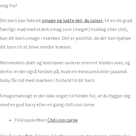
mig fra?
Dit barn kan faktisk
smage og lugte det, du spiser,
til en vis grad.
Særligt mad med stærk smag som (meget) hvidløg eller chili,
kan dit barn smage i mælken. Det er positivt, da det kan hjælpe
dit barn til at blive mindre kræsen.
Menneskers diæt og kostvaner varierer enormt kloden over, og
derfor er der også forskel på, hvad en mexicansk eller japansk
baby får ind med mælken i forhold til dit barn.
Smagsmæssigt er der ikke noget til hinder for, at du hygger dig
med en god karry eller en gang chili con carne.
Find opskriften:
Chili con carne