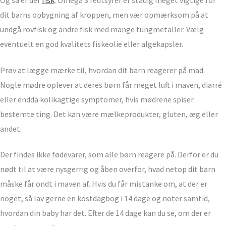
Og så er der
fisk
. Omega 3 fedtsyrer er stadig meget vigtige for
dit barns opbygning af kroppen, men vær opmærksom på at
undgå rovfisk og andre fisk med mange tungmetaller. Vælg
eventuelt en god kvalitets fiskeolie eller algekapsler.
Prøv at lægge mærke til, hvordan dit barn reagerer på mad.
Nogle mødre oplever at deres børn får meget luft i maven, diarré
eller endda kolikagtige symptomer, hvis mødrene spiser
bestemte ting. Det kan være mælkeprodukter, gluten, æg eller
andet.
Der findes ikke fødevarer, som alle børn reagere på. Derfor er du
nødt til at være nysgerrig og åben overfor, hvad netop dit barn
måske får ondt i maven af. Hvis du får mistanke om, at der er
noget, så lav gerne en kostdagbog i 14 dage og noter samtid,
hvordan din baby har det. Efter de 14 dage kan du se, om der er