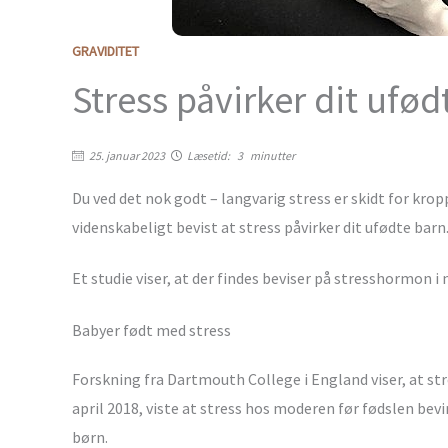
GRAVIDITET
Stress påvirker dit ufød
25. januar 2023
Læsetid:
3
minutter
Du ved det nok godt – langvarig stress er skidt for kro
videnskabeligt bevist at stress påvirker dit ufødte barn
Et studie viser, at der findes beviser på stresshormon i
Babyer født med stress
Forskning fra Dartmouth College i England viser, at str
april 2018, viste at stress hos moderen før fødslen bev
børn.