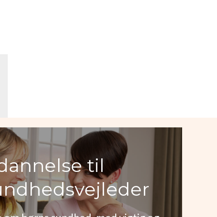
annelse til
ndhedsvejleder