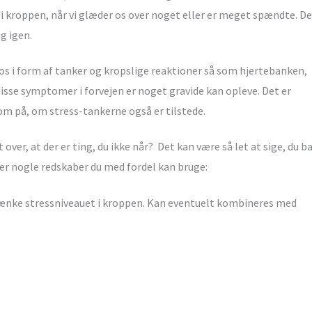
 i kroppen, når vi glæder os over noget eller er meget spændte. D
g igen.
s os i form af tanker og kropslige reaktioner så som hjertebanken,
disse symptomer i forvejen er noget gravide kan opleve. Det er
om på, om stress-tankerne også er tilstede.
 over, at der er ting, du ikke når? Det kan være så let at sige, du b
r er nogle redskaber du med fordel kan bruge:
 sænke stressniveauet i kroppen. Kan eventuelt kombineres med