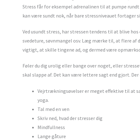
Stress får for eksempel adrenalinen til at pumpe rundt
kan være sundt nok, når bare stressniveauet fortager si
Ved usundt stress, har stressen tendens til at blive ho
svedeture, søvnmangel osv. Læg mærke til, at flere af 
vigtigt, at skille tingene ad, og dermed være opmærks
Føler du dig urolig eller bange over noget, eller stresset
skal slappe af. Det kan være lettere sagt end gjort. De
Vejrtrækningsøvelser er meget effektive til at
yoga.
Tal med en ven
Skriv ned, hvad der stresser dig
Mindfullness
Lange gåture