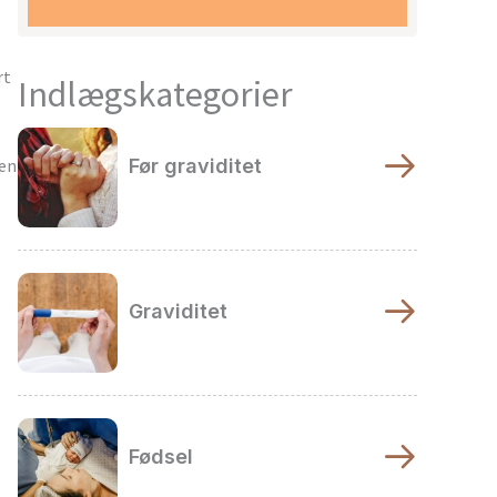
rt
Indlægskategorier
Før graviditet
men
Graviditet
Fødsel