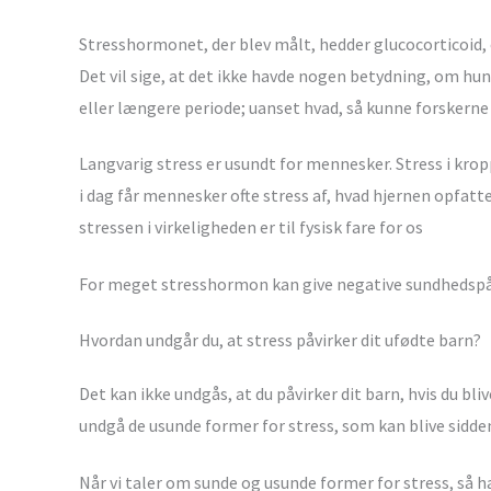
Stresshormonet, der blev målt, hedder glucocorticoid, 
Det vil sige, at det ikke havde nogen betydning, om hun
eller længere periode; uanset hvad, så kunne forskern
Langvarig stress er usundt for mennesker. Stress i kropp
i dag får mennesker ofte stress af, hvad hjernen opfat
stressen i virkeligheden er til fysisk fare for os
For meget stresshormon kan give negative sundhedspå
Hvordan undgår du, at stress påvirker dit ufødte barn?
Det kan ikke undgås, at du påvirker dit barn, hvis du bliv
undgå de usunde former for stress, som kan blive sidde
Når vi taler om sunde og usunde former for stress, så ha