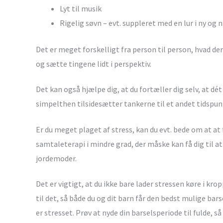
Lyt til musik
Rigelig søvn – evt. suppleret med en lur i ny og 
Det er meget forskelligt fra person til person, hvad de
og sætte tingene lidt i perspektiv.
Det kan også hjælpe dig, at du fortæller dig selv, at dét
simpelthen tilsidesætter tankerne til et andet tidspu
Er du meget plaget af stress, kan du evt. bede om at a
samtaleterapi i mindre grad, der måske kan få dig til a
jordemoder.
Det er vigtigt, at du ikke bare lader stressen køre i kr
til det, så både du og dit barn får den bedst mulige barse
er stresset. Prøv at nyde din barselsperiode til fulde, 