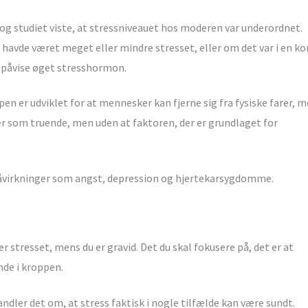
og studiet viste, at stressniveauet hos moderen var underordnet.
 havde været meget eller mindre stresset, eller om det var i en ko
e påvise øget stresshormon.
en er udviklet for at mennesker kan fjerne sig fra fysiske farer, 
ter som truende, men uden at faktoren, der er grundlaget for
virkninger som angst, depression og hjertekarsygdomme.
er stresset, mens du er gravid. Det du skal fokusere på, det er at
nde i kroppen.
ndler det om, at stress faktisk i nogle tilfælde kan være sundt.