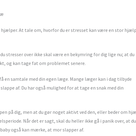
næ
r hjælper. At tale om, hvorfor du er stresset kan være en stor hjæl
 du stresser over ikke skal være en bekymring for dig lige nu; at du
nkt, og kan tage fat om problemet senere.
t få en samtale med din egen læge. Mange læger kan i dag tilbyde
t slappe af. Du har også mulighed for at tage en snak med din
oppen på dig, men at du gør noget aktivt ved den, eller beder om hj
lsperiode. Når det er sagt, skal du heller ikke gå i panik over, at du
så baby også kan mærke, at mor slapper af.