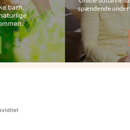
Online uddannelse
ke barn.
spændende undervi
naturlige
lommen.
aviditet