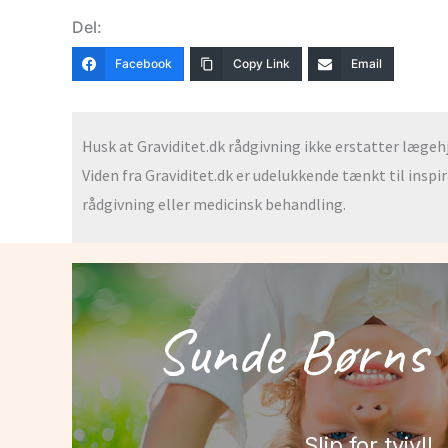
Del:
Facebook
Copy Link
Email
Husk at Graviditet.dk rådgivning ikke erstatter lægehjæ
Viden fra Graviditet.dk er udelukkende tænkt til inspi
rådgivning eller medicinsk behandling.
Sunde Børns 
Slip for tvivl!