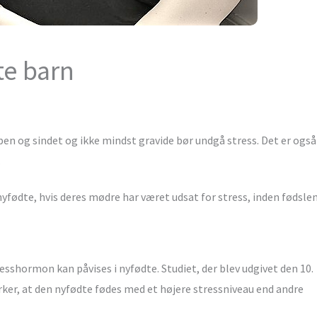
te barn
ppen og sindet og ikke mindst gravide bør undgå stress. Det er også
.
 nyfødte, hvis deres mødre har været udsat for stress, inden fødslen
esshormon kan påvises i nyfødte. Studiet, der blev udgivet den 10.
irker, at den nyfødte fødes med et højere stressniveau end andre