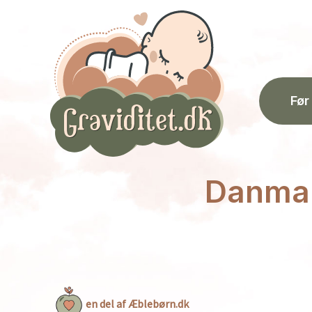
Gå
til
indholdet
Før
Danma
en del af Æblebørn.dk