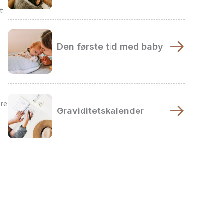
et
Den første tid med baby
are
Graviditetskalender