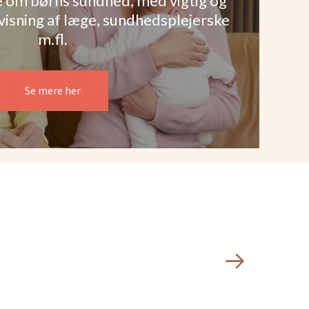
 om børns sundhed, med vigtig og
sning af læge, sundhedsplejerske
m.fl.
Se mere her