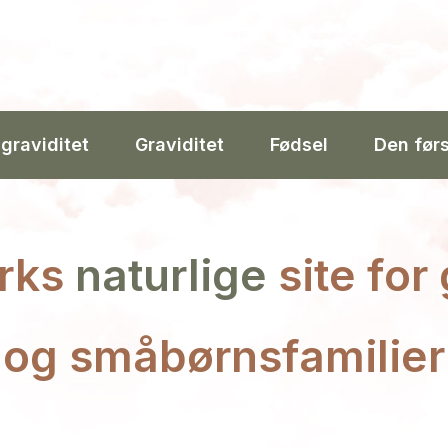
 graviditet
Graviditet
Fødsel
Den før
rks
naturlige
site for
og småbørnsfamilier