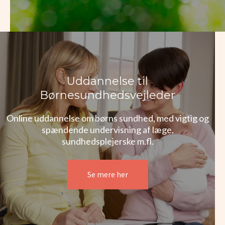
Uddannelse til
Børnesundhedsvejleder
Online uddannelse om børns sundhed, med vigtig og
spændende undervisning af læge,
sundhedsplejerske m.fl.
Se mere her