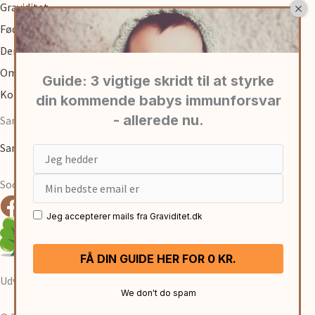
Graviditet
Fødsel
Den første tid med baby
Om
Kontakt
Samarbejde
Samarbejde med graviditet.dk
Email
Social
Jeg accepterer mails fra Graviditet.dk
Udviklet af:
René Sejling
We don't do spam