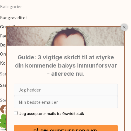
Kategorier
Før graviditet
Graviditet
Fødsel
Den første tid med baby
Om
Kontakt
Samarbejde
Samarbejde med graviditet.dk
Email
Social
Jeg accepterer mails fra Graviditet.dk