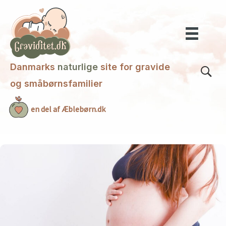
Gå
til
indholdet
Danmarks
naturlige
site for gravide
og småbørnsfamilier
en del af Æblebørn.dk