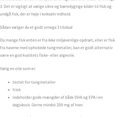
3. Det er vigtigt at vælge sikre og bæredygtige kilder til fisk og
undgå fisk, der er høje i kviksølv indhold.
Sådan vælger du et godt omega 3 tilskud
Da mange fisk enten er fra ikke miljøvenlige opdræt, eller er fisk
fra havene med ophobede tungmetaller, kan et godt alternativ
være en god kvalitets fiske- eller algeolie.
Vælg en olie som er:
testet for tungmetaller
frisk
indeholder gode mængder af både DHA og EPA i en
dagsdosis. Gerne mindst 250 mg af hver.