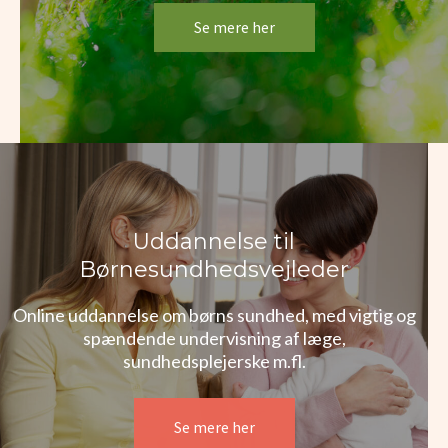
Se mere her
Uddannelse til
Børnesundhedsvejleder
Online uddannelse om børns sundhed, med vigtig og
spændende undervisning af læge,
sundhedsplejerske m.fl.
Se mere her