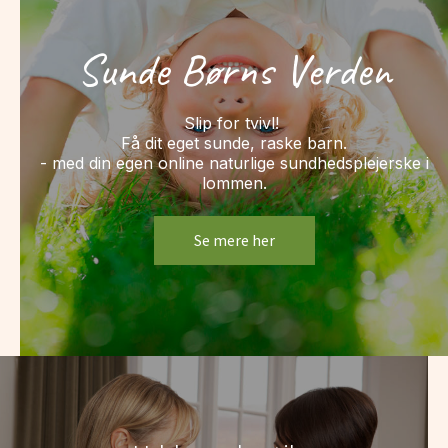
Sunde Børns Verden
Slip for tvivl!
Få dit eget sunde, raske barn.
- med din egen online naturlige sundhedsplejerske i
lommen.
Se mere her