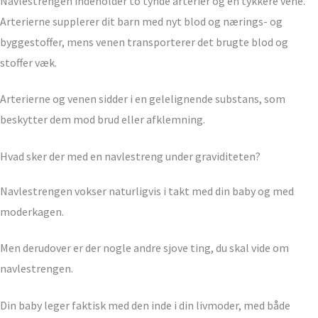
Navlestrengen indeholder to tynde arterier og en tykkere vene.
Arterierne supplerer dit barn med nyt blod og nærings- og
byggestoffer, mens venen transporterer det brugte blod og
stoffer væk.
Arterierne og venen sidder i en gelelignende substans, som
beskytter dem mod brud eller afklemning.
Hvad sker der med en navlestreng under graviditeten?
Navlestrengen vokser naturligvis i takt med din baby og med
moderkagen.
Men derudover er der nogle andre sjove ting, du skal vide om
navlestrengen.
Din baby leger faktisk med den inde i din livmoder, med både