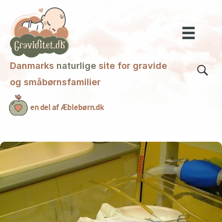
Gå
til
indholdet
Danmarks
naturlige
site for gravide
og småbørnsfamilier
en del af Æblebørn.dk